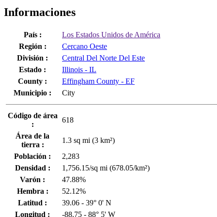
Informaciones
País :
Los Estados Unidos de América
Región :
Cercano Oeste
División :
Central Del Norte Del Este
Estado :
Illinois - IL
County :
Effingham County - EF
Municipio :
City
Código de área
618
:
Área de la
1.3 sq mi (3 km²)
tierra :
Población :
2,283
Densidad :
1,756.15/sq mi (678.05/km²)
Varón :
47.88%
Hembra :
52.12%
Latitud :
39.06 - 39° 0' N
Longitud :
-88.75 - 88° 5' W