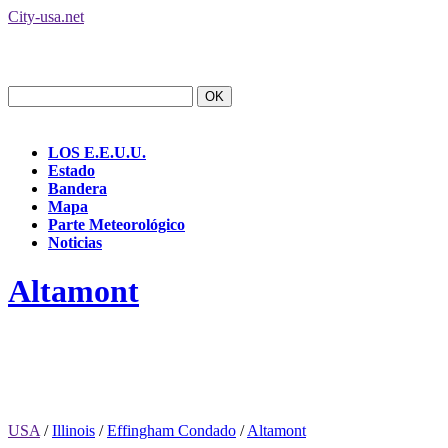
City-usa.net
LOS E.E.U.U.
Estado
Bandera
Mapa
Parte Meteorológico
Noticias
Altamont
USA
/
Illinois
/
Effingham Condado
/
Altamont