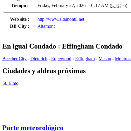
Tiempo :
Friday, February 27, 2026 - 01:17 AM (
UTC
-6)
Web site :
http://www.altamontil.net
DB-City :
Altamont
En igual Condado : Effingham Condado
Beecher City
-
Dieterich
-
Edgewood
-
Effingham
-
Mason
-
Montros
Ciudades y aldeas próximas
St. Elmo
Parte meteorológico