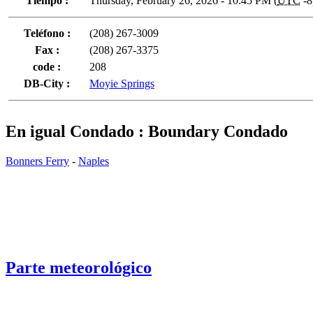
Tiempo :
Thursday, February 26, 2026 - 10:45 PM (
UTC
-8
Teléfono :
(208) 267-3009
Fax :
(208) 267-3375
code :
208
DB-City :
Moyie Springs
En igual Condado : Boundary Condado
Bonners Ferry
-
Naples
Parte meteorológico