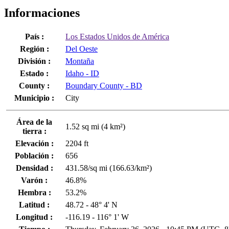
Informaciones
País :
Los Estados Unidos de América
Región :
Del Oeste
División :
Montaña
Estado :
Idaho - ID
County :
Boundary County - BD
Municipio :
City
Área de la
1.52 sq mi (4 km²)
tierra :
Elevación :
2204 ft
Población :
656
Densidad :
431.58/sq mi (166.63/km²)
Varón :
46.8%
Hembra :
53.2%
Latitud :
48.72 - 48° 4' N
Longitud :
-116.19 - 116° 1' W