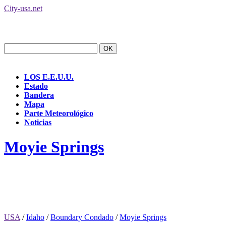
City-usa.net
LOS E.E.U.U.
Estado
Bandera
Mapa
Parte Meteorológico
Noticias
Moyie Springs
USA
/
Idaho
/
Boundary Condado
/
Moyie Springs