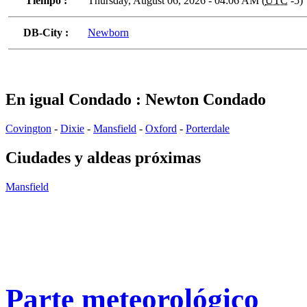
Tiempo :
Thursday, August 06, 2026 - 04:06 AM (
UTC
-5)
DB-City :
Newborn
En igual Condado : Newton Condado
Covington
-
Dixie
-
Mansfield
-
Oxford
-
Porterdale
Ciudades y aldeas próximas
Mansfield
Parte meteorológico