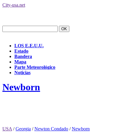
City-usa.net
LOS E.E.U.U.
Estado
Bandera
Mapa
Parte Meteorológico
Noticias
Newborn
USA
/
Georgia
/
Newton Condado
/
Newborn