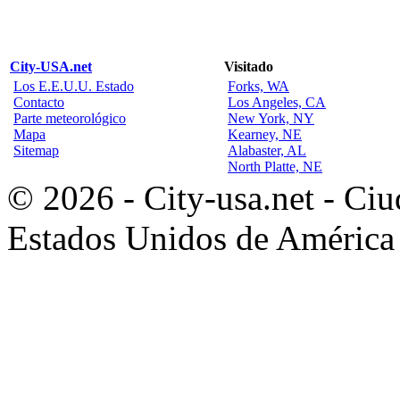
City-USA.net
Visitado
Los E.E.U.U. Estado
Forks, WA
Contacto
Los Angeles, CA
Parte meteorológico
New York, NY
Mapa
Kearney, NE
Sitemap
Alabaster, AL
North Platte, NE
© 2026 - City-usa.net - Ciu
Estados Unidos de América