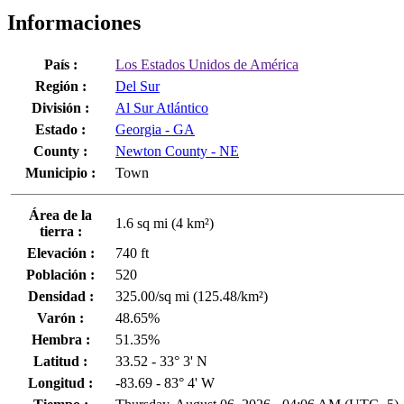
Informaciones
País :
Los Estados Unidos de América
Región :
Del Sur
División :
Al Sur Atlántico
Estado :
Georgia - GA
County :
Newton County - NE
Municipio :
Town
Área de la
1.6 sq mi (4 km²)
tierra :
Elevación :
740 ft
Población :
520
Densidad :
325.00/sq mi (125.48/km²)
Varón :
48.65%
Hembra :
51.35%
Latitud :
33.52 - 33° 3' N
Longitud :
-83.69 - 83° 4' W