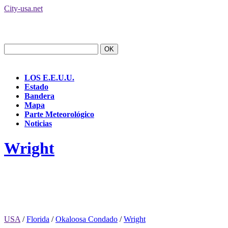
City-usa.net
LOS E.E.U.U.
Estado
Bandera
Mapa
Parte Meteorológico
Noticias
Wright
USA
/
Florida
/
Okaloosa Condado
/
Wright