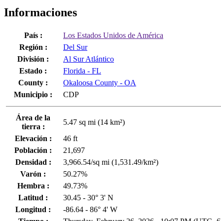
Informaciones
País :
Los Estados Unidos de América
Región :
Del Sur
División :
Al Sur Atlántico
Estado :
Florida - FL
County :
Okaloosa County - OA
Municipio :
CDP
Área de la
5.47 sq mi (14 km²)
tierra :
Elevación :
46 ft
Población :
21,697
Densidad :
3,966.54/sq mi (1,531.49/km²)
Varón :
50.27%
Hembra :
49.73%
Latitud :
30.45 - 30° 3' N
Longitud :
-86.64 - 86° 4' W