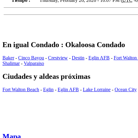
Tiempo :
Thursday, February 26, 2026 - 10:07 PM (
UTC
-6
En igual Condado : Okaloosa Condado
Baker
-
Cinco Bayou
-
Crestview
-
Destin
-
Eglin AFB
-
Fort Walton
Shalimar
-
Valparaiso
Ciudades y aldeas próximas
Fort Walton Beach
-
Eglin
-
Eglin AFB
-
Lake Lorraine
-
Ocean City
Mapa