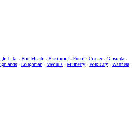
gle Lake
-
Fort Meade
-
Frostproof
-
Fussels Corner
-
Gibsonia
-
ighlands
-
Loughman
-
Medulla
-
Mulberry
-
Polk City
-
Wahneta
-