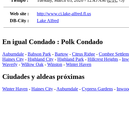
Tiempo :
Tuesday, March 03, 2026 - 12:45 AM (
UTC
-5)
Web site :
http://www.ci.lake-alfred.fl.us
DB-City :
Lake Alfred
En igual Condado : Polk Condado
Auburndale
-
Babson Park
-
Bartow
-
Citrus Ridge
-
Combee Settlem
Haines City
-
Highland City
-
Highland Park
-
Hillcrest Heights
-
Inw
Waverly
-
Willow Oak
-
Winston
-
Winter Haven
Ciudades y aldeas próximas
Winter Haven
-
Haines City
-
Auburndale
-
Cypress Gardens
-
Inwoo