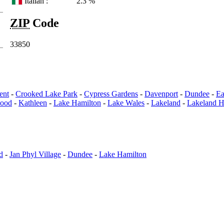
Italian :
2.3 %
ZIP
Code
33850
ent
-
Crooked Lake Park
-
Cypress Gardens
-
Davenport
-
Dundee
-
Ea
ood
-
Kathleen
-
Lake Hamilton
-
Lake Wales
-
Lakeland
-
Lakeland H
d
-
Jan Phyl Village
-
Dundee
-
Lake Hamilton