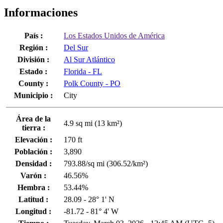
Informaciones
País :
Los Estados Unidos de América
Región :
Del Sur
División :
Al Sur Atlántico
Estado :
Florida - FL
County :
Polk County - PO
Municipio :
City
Área de la
4.9 sq mi (13 km²)
tierra :
Elevación :
170 ft
Población :
3,890
Densidad :
793.88/sq mi (306.52/km²)
Varón :
46.56%
Hembra :
53.44%
Latitud :
28.09 - 28° 1' N
Longitud :
-81.72 - 81° 4' W