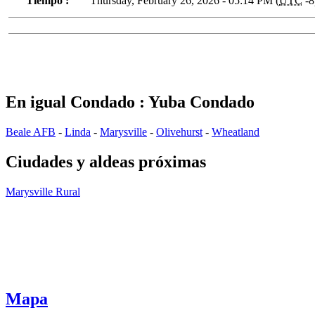
Tiempo :
Thursday, February 26, 2026 - 05:14 PM (
UTC
-8
En igual Condado : Yuba Condado
Beale AFB
-
Linda
-
Marysville
-
Olivehurst
-
Wheatland
Ciudades y aldeas próximas
Marysville Rural
Mapa