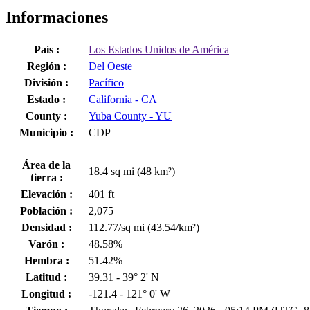
Informaciones
País :
Los Estados Unidos de América
Región :
Del Oeste
División :
Pacífico
Estado :
California - CA
County :
Yuba County - YU
Municipio :
CDP
Área de la
18.4 sq mi (48 km²)
tierra :
Elevación :
401 ft
Población :
2,075
Densidad :
112.77/sq mi (43.54/km²)
Varón :
48.58%
Hembra :
51.42%
Latitud :
39.31 - 39° 2' N
Longitud :
-121.4 - 121° 0' W