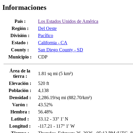
Informaciones
País :
Los Estados Unidos de América
Región :
Del Oeste
División :
Pacífico
Estado :
California - CA
County :
San Diego County - SD
Municipio :
CDP
Área de la
1.81 sq mi (5 km²)
tierra :
Elevación :
520 ft
Población :
4,138
Densidad :
2,286.19/sq mi (882.70/km²)
Varón :
43.52%
Hembra :
56.48%
Latitud :
33.12 - 33° 1' N
Longitud :
-117.21 - 117° 1' W