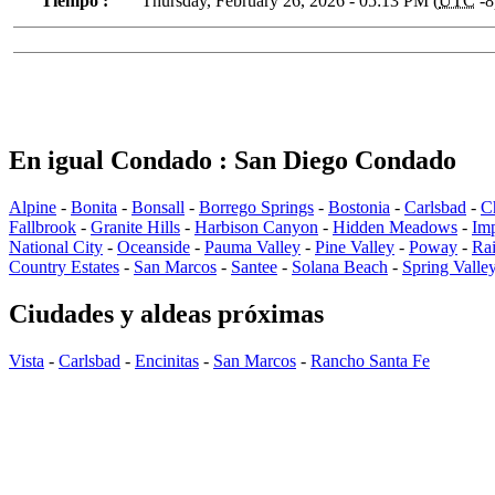
Tiempo :
Thursday, February 26, 2026 - 05:13 PM (
UTC
-8
En igual Condado : San Diego Condado
Alpine
-
Bonita
-
Bonsall
-
Borrego Springs
-
Bostonia
-
Carlsbad
-
C
Fallbrook
-
Granite Hills
-
Harbison Canyon
-
Hidden Meadows
-
Imp
National City
-
Oceanside
-
Pauma Valley
-
Pine Valley
-
Poway
-
Ra
Country Estates
-
San Marcos
-
Santee
-
Solana Beach
-
Spring Valle
Ciudades y aldeas próximas
Vista
-
Carlsbad
-
Encinitas
-
San Marcos
-
Rancho Santa Fe