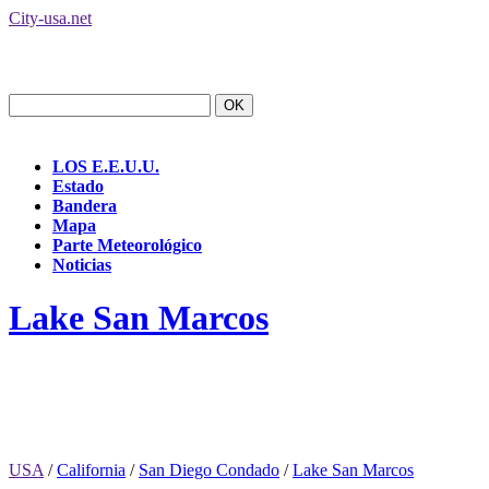
City-usa.net
LOS E.E.U.U.
Estado
Bandera
Mapa
Parte Meteorológico
Noticias
Lake San Marcos
USA
/
California
/
San Diego Condado
/
Lake San Marcos