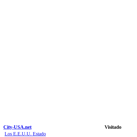
City-USA.net
Visitado
Los E.E.U.U. Estado