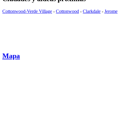
Cottonwood-Verde Village
-
Cottonwood
-
Clarkdale
-
Jerome
Mapa