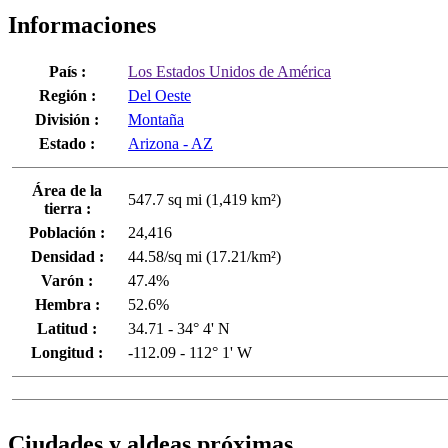
Informaciones
País :
Los Estados Unidos de América
Región :
Del Oeste
División :
Montaña
Estado :
Arizona - AZ
Área de la
547.7 sq mi (1,419 km²)
tierra :
Población :
24,416
Densidad :
44.58/sq mi (17.21/km²)
Varón :
47.4%
Hembra :
52.6%
Latitud :
34.71 - 34° 4' N
Longitud :
-112.09 - 112° 1' W
Ciudades y aldeas próximas