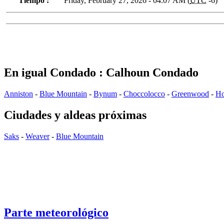
Tiempo :
Friday, February 27, 2026 - 04:07 AM (
UTC
-6)
En igual Condado : Calhoun Condado
Anniston
-
Blue Mountain
-
Bynum
-
Choccolocco
-
Greenwood
-
Ho
Ciudades y aldeas próximas
Saks
-
Weaver
-
Blue Mountain
Parte meteorológico