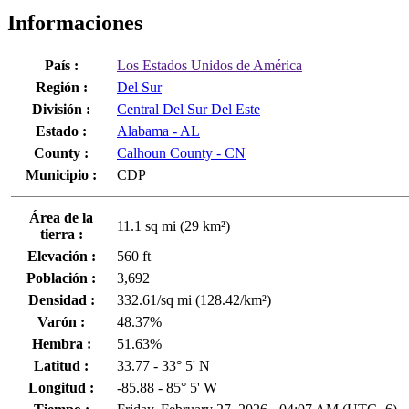
Informaciones
País :
Los Estados Unidos de América
Región :
Del Sur
División :
Central Del Sur Del Este
Estado :
Alabama - AL
County :
Calhoun County - CN
Municipio :
CDP
Área de la
11.1 sq mi (29 km²)
tierra :
Elevación :
560 ft
Población :
3,692
Densidad :
332.61/sq mi (128.42/km²)
Varón :
48.37%
Hembra :
51.63%
Latitud :
33.77 - 33° 5' N
Longitud :
-85.88 - 85° 5' W