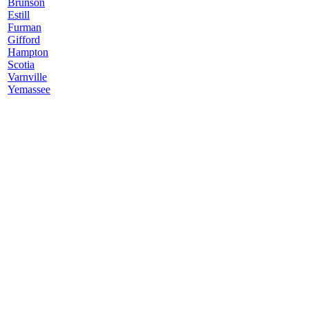
Brunson
Estill
Furman
Gifford
Hampton
Scotia
Varnville
Yemassee