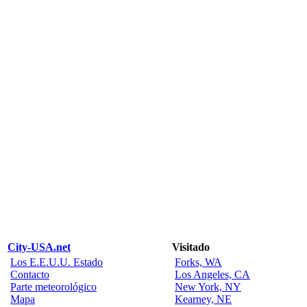
City-USA.net
Visitado
Los E.E.U.U. Estado
Forks, WA
Contacto
Los Angeles, CA
Parte meteorológico
New York, NY
Mapa
Kearney, NE