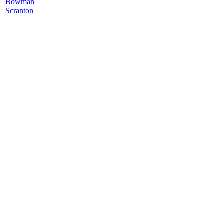
Bowman
Scranton