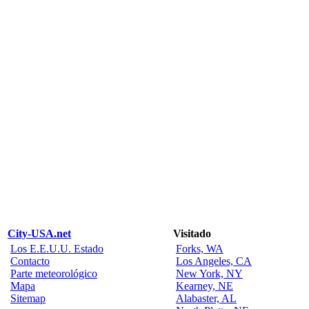
City-USA.net
Visitado
Los E.E.U.U. Estado
Forks, WA
Contacto
Los Angeles, CA
Parte meteorológico
New York, NY
Mapa
Kearney, NE
Sitemap
Alabaster, AL