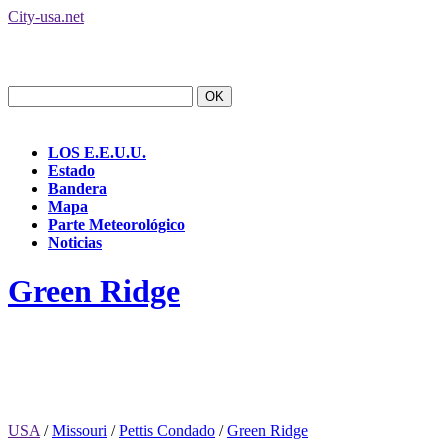
City-usa.net
LOS E.E.U.U.
Estado
Bandera
Mapa
Parte Meteorológico
Noticias
Green Ridge
USA
/
Missouri
/
Pettis Condado
/
Green Ridge