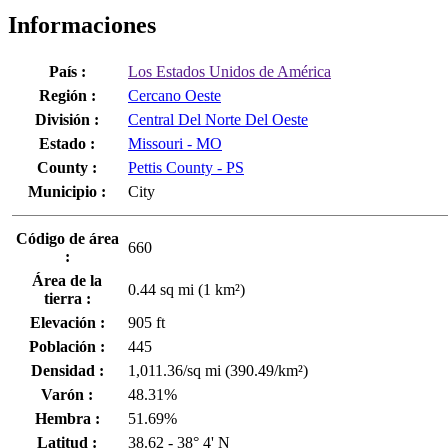
Informaciones
País :
Los Estados Unidos de América
Región :
Cercano Oeste
División :
Central Del Norte Del Oeste
Estado :
Missouri - MO
County :
Pettis County - PS
Municipio :
City
Código de área
660
:
Área de la
0.44 sq mi (1 km²)
tierra :
Elevación :
905 ft
Población :
445
Densidad :
1,011.36/sq mi (390.49/km²)
Varón :
48.31%
Hembra :
51.69%
Latitud :
38.62 - 38° 4' N