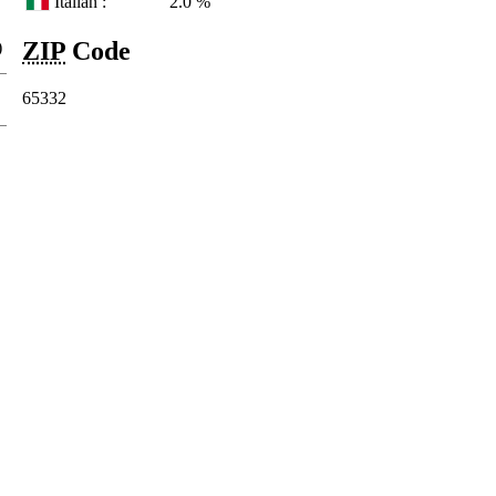
Italian :
2.0 %
ZIP
Code
)
65332