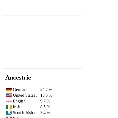
Ancestrie
German :
24.7 %
United States :
15.5 %
English :
9.7 %
Irish :
8.5 %
Scotch-Irish :
3.4 %