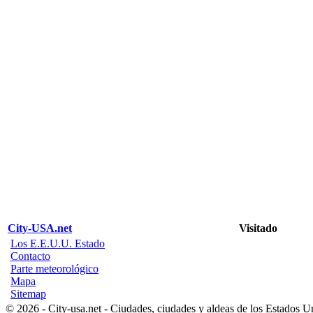
City-USA.net
Visitado
Los E.E.U.U. Estado
Contacto
Parte meteorológico
Mapa
Sitemap
© 2026 - City-usa.net - Ciudades, ciudades y aldeas de los Estados 