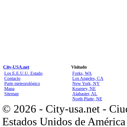
City-USA.net
Visitado
Los E.E.U.U. Estado
Forks, WA
Contacto
Los Angeles, CA
Parte meteorológico
New York, NY
Mapa
Kearney, NE
Sitemap
Alabaster, AL
North Platte, NE
© 2026 - City-usa.net - Ciu
Estados Unidos de América