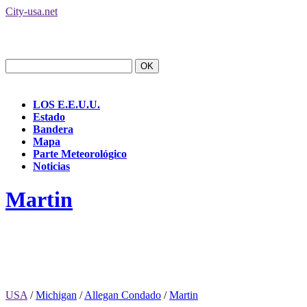
City-usa.net
LOS E.E.U.U.
Estado
Bandera
Mapa
Parte Meteorológico
Noticias
Martin
USA
/
Michigan
/
Allegan Condado
/
Martin