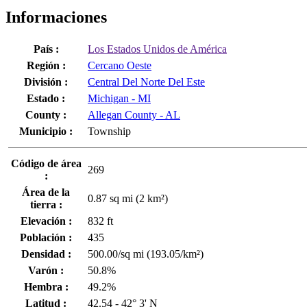
Informaciones
País :
Los Estados Unidos de América
Región :
Cercano Oeste
División :
Central Del Norte Del Este
Estado :
Michigan - MI
County :
Allegan County - AL
Municipio :
Township
Código de área
269
:
Área de la
0.87 sq mi (2 km²)
tierra :
Elevación :
832 ft
Población :
435
Densidad :
500.00/sq mi (193.05/km²)
Varón :
50.8%
Hembra :
49.2%
Latitud :
42.54 - 42° 3' N